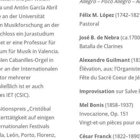
Allegro – Poco Allegro – 
a und Antón García Abril
Félix M. López
(1742–182
 an der Universität
Pastoral
in Musikforschung an der
schloss ein Jurastudium
José B. de Nebra
(ca.170
et er eine Professur für
Batalla de Clarines
um für Musik in Valencia.
en Cabanilles-Orgel in
Alexandre Guilmant
(18
or an der Internationalen
Élévation, aus: l’Organiste
ator mehrerer
Fête du Sacré Coeur de J
ließlich ist er auch
Improvisation
sur Salve 
s IET (CSIC).
Mel Bonis
(1858–1937)
tionspreis „Cristóbal
Invocazione, Op. 151
erttätigkeit auf einigen
Vingt-et-un pièces pour 
rnationalen Festivals
la, León, Porto, Florenz,
César Franck
(1822–1890