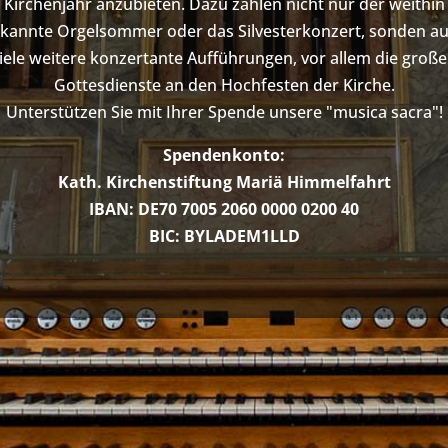
Kirchenjahr anzubieten. Dazu zählen nicht nur der weithin
kannte Orgelsommer oder das Silvesterkonzert, sonden a
iele weitere konzertante Aufführungen, vor allem die groß
Gottesdienste an den Hochfesten der Kirche.
Unterstützen Sie mit Ihrer Spende unsere "musica sacra"!
Spendenkonto:
Kath. Kirchenstiftung Mariä Himmelfahrt
IBAN: DE70 7005 2060 0000 0200 40
BIC: BYLADEM1LLD