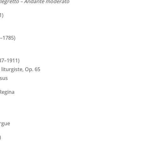
Allegretto – Andante moderato
1)
0–1785)
37–1911)
 liturgiste, Op. 65
ésus
Regina
orgue
)