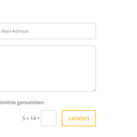
Kenntnis genommen.
senden
=
5 + 14