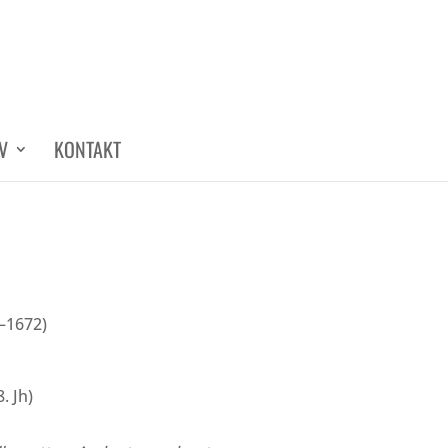
V
KONTAKT
–1672)
8. Jh)