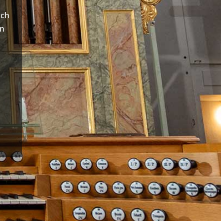
uch
en